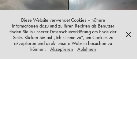
Diese Website verwendet Cookies – nähere
Informationen dazu und zu Ihren Rechten als Benutzer
LETO - Leben und Tot
finden Sie in unserer Datenschutzerklärung am Ende der
Seite. Klicken Sie auf „Ich stimme zu“, um Cookies zu
akzeptieren und direkt unsere Website besuchen zu
können.
Akzeptieren
Ablehnen
LETO - Der Tote Baron