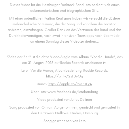
Dieses Video für die Hamburger Punkrock Band Leto bedient sich eines
dokumentarischen und biographischen Stils.
Mit einer ordentlichen Portion Realismus haben wir versucht die düstere
melancholische Stimmung, die der Song und vor allem die Location
anbieten, einzufangen. Großer Dank an das Vertrauen der Band und das
Durchhaltevermögen, nach zwei intensiven Tourstopps noch übermüdet
an einem Sonntag dieses Video zu drehen...
"Zahn der Zeit" ist die dritte Video-Single vom Album "Vor die Hunde", das
am 31. August 2018 auf Rookie Records erschienen ist.
Leto - Vor die Hunde, Albumbestellung: Rookie Records:
https://bit.ly/2sTDyOg
iTunes:
https://apple.co/2MtUFyA
Über Leto: www.facebook.de/letohamburg
Video produziert von Julius Dettmer
Song produziert von Olman. Aufgenommen, gemischt und gemastert in
den Hertzwerk Nullzwei Studios, Hamburg
Song geschrieben von Leto