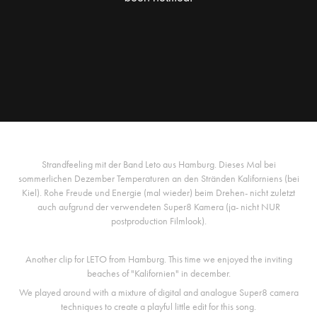
Strandfeeling mit der Band Leto aus Hamburg. Dieses Mal bei
sommerlichen Dezember Temperaturen an den Stränden Kaliforniens (bei
Kiel). Rohe Freude und Energie (mal wieder) beim Drehen- nicht zuletzt
auch aufgrund der verwendeten Super8 Kamera (ja- nicht NUR
postproduction Filmlook).
Another clip for LETO from Hamburg. This time we enjoyed the inviting
beaches of "Kalifornien" in december.
We played around with a mixture of digital and analogue Super8 camera
techniques to create a playful little edit for this song.