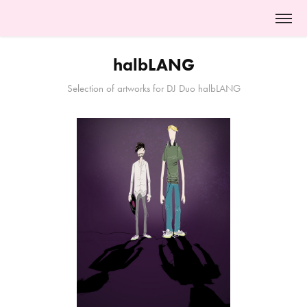
halbLANG
Selection of artworks for DJ Duo halbLANG