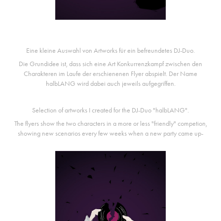
Eine kleine Auswahl von Artworks für ein befreundetes DJ-Duo.
Die Grundidee ist, dass sich eine Art Konkurrenzkampf zwischen den
Charakteren im Laufe der erschienenen Flyer abspielt. Der Name
halbLANG wird dabei auch jeweils aufgegriffen.
Selection of artworks I created for the DJ-Duo "halbLANG".
The flyers show the two characters in a more or less "friendly" competion,
showing new scenarios every few weeks when a new party came up-